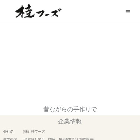
内
メ
容
を
イ
ス
ン
キ
ッ
メ
プ
ニ
ュ
企業情報
ー
昔ながらの手作りで
企業情報
会社名 （株）桂フーズ
事業内容 魚肉練り製品、惣菜、無添加製品を製造販売