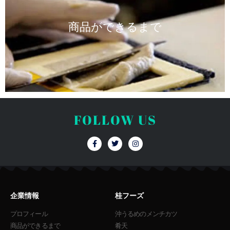
商品ができるまで
FOLLOW US
F
T
I
a
w
n
c
i
s
e
t
t
b
t
a
o
e
g
o
r
r
k
a
企業情報
桂フーズ
-
m
f
プロフィール
沖うるめのメンチカツ
商品ができるまで
肴天