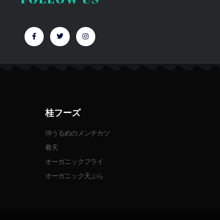
F
T
I
a
w
n
c
i
s
e
t
t
b
t
a
o
e
g
o
r
r
k
a
-
m
f
桂フーズ
沖うるめのメンチカツ
肴天
オーガニックフライ
オーガニック天ぷら