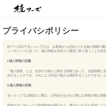
内
容
を
ス
キ
プライバシポリシー
ッ
プ
桂フーズ
(以下当ショップ)
では、お客様からお預かりする個人情報の重
シーポリシーに従って、個人情報を安全かつ適切に取り扱うことを宣
1.個人情報の定義
「個人情報」とは、生存する個人に関する情報であって、当該情報に
合することができ、それにより特定の個人を識別することができるこ
2.個人情報の収集
当ショップでは商品のご購入、お問合せをされた際にお客様の個人情
収集するにあたっては利用目的を明記の上、適法かつ公正な手段によ