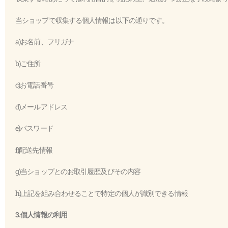
当ショップで収集する個人情報は以下の通りです。
a)お名前、フリガナ
b)ご住所
c)お電話番号
d)メールアドレス
e)パスワード
f)配送先情報
g)当ショップとのお取引履歴及びその内容
h)上記を組み合わせることで特定の個人が識別できる情報
3.個人情報の利用