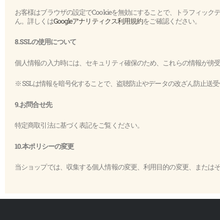
お客様はブラウザの設定でCookieを無効にすることで、トラフィッ
ん。詳しくは
Googleアナリティクス利用規約
をご確認ください。
8.SSLの使用について
個人情報の入力時には、セキュリティ確保のため、これらの情報が傍受、妨害ま
※ SSLは情報を暗号化することで、盗聴防止やデータの改ざん防止送
9.お問合せ先
特定商取引法に基づく表記をご覧ください。
10.本ポリシーの変更
当ショップでは、収集する個人情報の変更、利用目的の変更、または