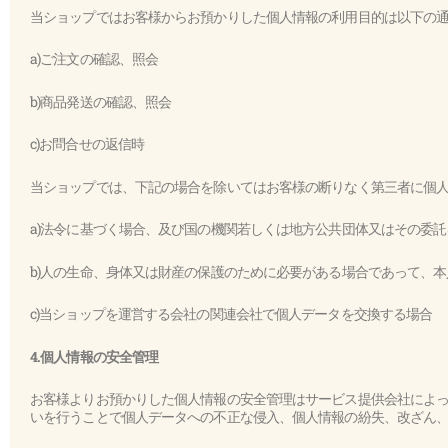
当ショップではお客様からお預かりした個人情報の利用目的は以下の
a)ご注文の確認、照会
b)商品発送の確認、照会
c)お問合せの返信時
当ショップでは、下記の場合を除いてはお客様の断りなく第三者に個
a)法令に基づく場合、及び国の機関若しくは地方公共団体又はその委
b)人の生命、身体又は財産の保護のために必要がある場合であって、
c)当ショップを運営する会社の関連会社で個人データを交換する場合
4.個人情報の安全管理
お客様よりお預かりした個人情報の安全管理はサービス提供会社によ
いを行うことで個人データへの不正な侵入、個人情報の紛失、改ざん