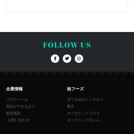
FOLLOW US
F
T
I
a
w
n
c
i
s
e
t
t
b
t
a
o
e
g
o
r
r
k
a
企業情報
桂フーズ
-
m
f
プロフィール
沖うるめのメンチカツ
商品ができるまで
肴天
販売場所
オーガニックフライ
お問い合わせ
オーガニック天ぷら