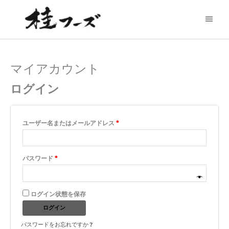
内
メ
容
を
イ
ス
ン
キ
ッ
メ
プ
マイアカウント
必
必
ニ
須
須
ログイン
ュ
ー
ユーザー名またはメールアドレス
*
パスワード
*
ログイン状態を保存
ログイン
パスワードをお忘れですか ?