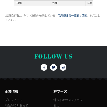
沖縄
沖縄
1590
上記配送料は、ヤマト運輸が公表している「
宅急便運賃一覧表：四国
」を元にし
ています。
FOLLOW US
F
T
I
a
w
n
c
i
s
e
t
t
b
t
a
o
e
g
o
r
r
k
a
企業情報
桂フーズ
-
m
f
プロフィール
沖うるめのメンチカツ
商品ができるまで
肴天