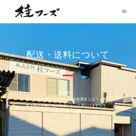
内
メ
容
を
イ
ス
ン
キ
ッ
メ
プ
ニ
配送・送料について
ュ
ー
配送料は、
クール宅急便料金220円＋宅急便運賃 となります。
配送料はお届け先の地域によって異なりますので、
下記表をご覧ください。