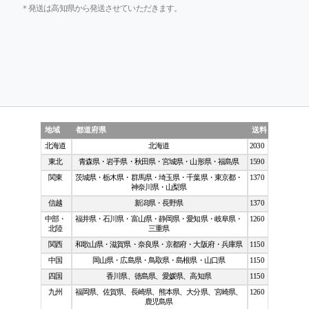
＊発送は高知県から発送させていただきます。
地域
都道府県
送料
北海道
北海道
2030
東北
青森県・岩手県・秋田県・宮城県・山形県・福島県
1590
関東
茨城県・栃木県・群馬県・埼玉県・千葉県・東京都・
1370
神奈川県・山梨県
信越
新潟県・長野県
1370
中部・
福井県・石川県・富山県・静岡県・愛知県・岐阜県・
1260
北陸
三重県
関西
和歌山県・滋賀県・奈良県・京都府・大阪府・兵庫県
1150
中国
岡山県・広島県・鳥取県・島根県・山口県
1150
四国
香川県、徳島県、愛媛県、高知県
1150
九州
福岡県、佐賀県、長崎県、熊本県、大分県、宮崎県、
1260
鹿児島県